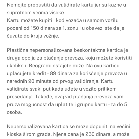
Nemojte propustiti da validirate kartu jer su kazne u
suprotnom veoma visoke.
Kartu možete kupiti i kod vozača u samom vozilu
poceni od 150 dinara za 1. zonu i u obavezi ste da je
čuvate do kraja vožnje.
Plastična nepersonalizovana beskontaktna kartica je
druga opcija za plaćanje prevoza, koju možete koristiti
ukoliko u Beogradu ostajete duže. Na ovu karticu
uplaćujete kredit – 89 dinara za korišćenje prevoza u
narednih 90 minuta od prvog validiranja. Kartu
validirate svaki put kada uđete u vozilo prilikom
presedanja. Takođe, ovaj vid plaćanja prevoza vam
pruža mogućnost da uplatite i grupnu kartu – za do 5
osoba.
Nepersonalizovana kartica se može dopuniti na većini
kioska širom grada. Njena cena je 250 dinara, a može