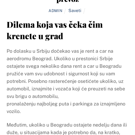
Saveti
ADMIN
Dilema koja vas čeka čim
krenete u grad
Po dolasku u Srbiju dočekao vas je rent a car na
aerodromu Beograd. Ukoliko u prestonici Srbije
ostajete svega nekoliko dana rent a car u Beogradu
pružiće vam svu udobnost i sigurnost koji su vam
potrebni. Posebno rasterećenje osetićete ukoliko, uz
automobil, iznajmite i vozača koji će preuzeti na sebe
svu brigu o automobilu,
pronalaženju najboljeg puta i parkinga za iznajmljeno
vozilo.
Međutim, ukoliko u Beogradu ostajete nedelju dana ili
duže, u situacijama kada je potrebno da, na kratko,