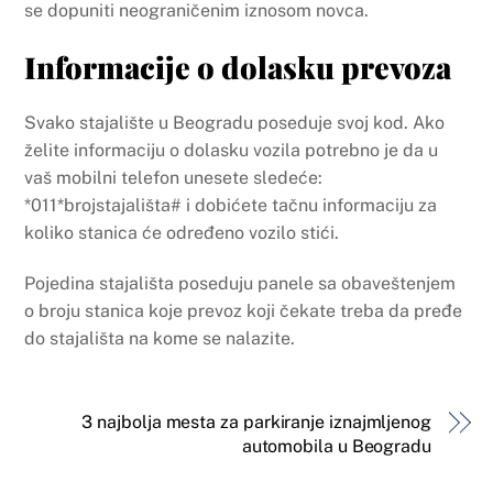
se dopuniti neograničenim iznosom novca.
Informacije o dolasku prevoza
Svako stajalište u Beogradu poseduje svoj kod. Ako
želite informaciju o dolasku vozila potrebno je da u
vaš mobilni telefon unesete sledeće:
*011*brojstajališta# i dobićete tačnu informaciju za
koliko stanica će određeno vozilo stići.
Pojedina stajališta poseduju panele sa obaveštenjem
o broju stanica koje prevoz koji čekate treba da pređe
do stajališta na kome se nalazite.
3 najbolja mesta za parkiranje iznajmljenog
automobila u Beogradu