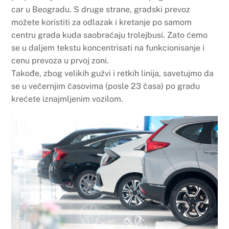
car u Beogradu. S druge strane, gradski prevoz
možete koristiti za odlazak i kretanje po samom
centru grada kuda saobraćaju trolejbusi. Zato ćemo
se u daljem tekstu koncentrisati na funkcionisanje i
cenu prevoza u prvoj zoni.
Takođe, zbog velikih gužvi i retkih linija, savetujmo da
se u večernjim časovima (posle 23 časa) po gradu
krećete iznajmljenim vozilom.