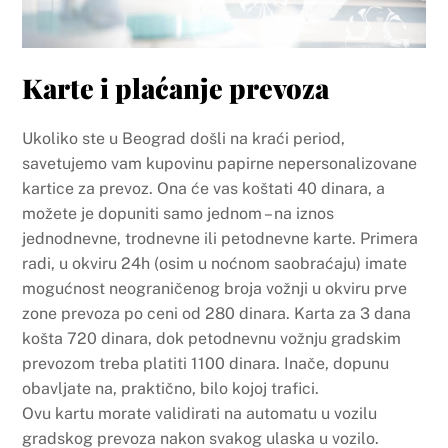
Karte i plaćanje prevoza
Ukoliko ste u Beograd došli na kraći period,
savetujemo vam kupovinu papirne nepersonalizovane
kartice za prevoz. Ona će vas koštati 40 dinara, a
možete je dopuniti samo jednom – na iznos
jednodnevne, trodnevne ili petodnevne karte. Primera
radi, u okviru 24h (osim u noćnom saobraćaju) imate
mogućnost neograničenog broja vožnji u okviru prve
zone prevoza po ceni od 280 dinara. Karta za 3 dana
košta 720 dinara, dok petodnevnu vožnju gradskim
prevozom treba platiti 1100 dinara. Inače, dopunu
obavljate na, praktično, bilo kojoj trafici.
Ovu kartu morate validirati na automatu u vozilu
gradskog prevoza nakon svakog ulaska u vozilo.