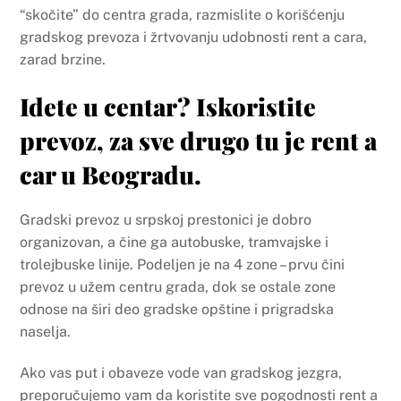
“skočite” do centra grada, razmislite o korišćenju
gradskog prevoza i žrtvovanju udobnosti rent a cara,
zarad brzine.
Idete u centar? Iskoristite
prevoz, za sve drugo tu je rent a
car u Beogradu.
Gradski prevoz u srpskoj prestonici je dobro
organizovan, a čine ga autobuske, tramvajske i
trolejbuske linije. Podeljen je na 4 zone – prvu čini
prevoz u užem centru grada, dok se ostale zone
odnose na širi deo gradske opštine i prigradska
naselja.
Ako vas put i obaveze vode van gradskog jezgra,
preporučujemo vam da koristite sve pogodnosti rent a