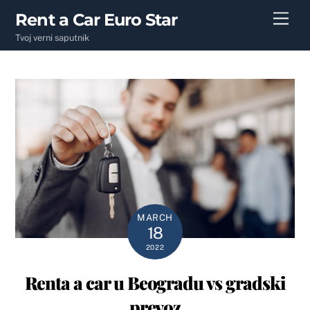
Skip
Rent a Car Euro Star
Men
to
Tvoj verni saputnik
content
MARCH
18
2022
Renta a car u Beogradu vs gradski
prevoz