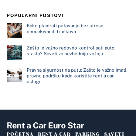
POPULARNI POSTOVI
Kako planirati putovanje bez stresa i
neočekivanih troškova
Zašto je važno redovno kontrolisati auto
stakla? Saveti za bezbedniju vožnju
Pravna sigurnost na putu: Zašto je važno imati
pravnu podršku kada koristite rent a car
usluge
Rent a Car Euro Star
POČETNA
RENT A CAR
PARKING
SAVETI