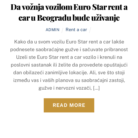
Da vožnja vozilom Euro Star rent a
car u Beogradu bude uživanje
Rent a car
ADMIN
Kako da u svom vozilu Euro Star rent a car lakše
podnesete saobraćajne gužve i sačuvate pribranost
Uzeli ste Euro Star rent a car vozilo i krenuli na
poslovni sastanak ili želite da provedete opuštajući
dan obilazeći zanimljive lokacije. Ali, sve što stoji
između vas i vaših planova su saobraćajni zastoji,
gužve i nervozni vozači, […]
READ MORE